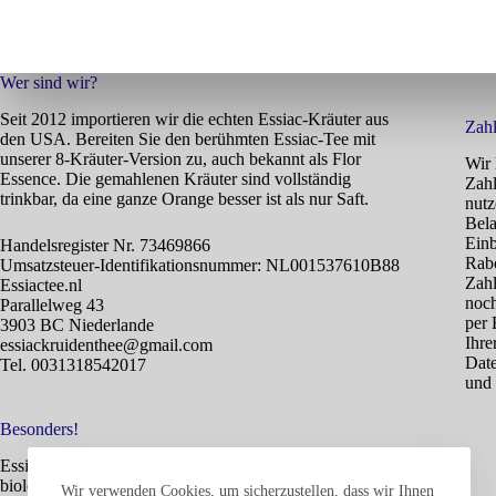
Wer sind wir?
Seit 2012 importieren wir die echten Essiac-Kräuter aus
Zahl
den USA. Bereiten Sie den berühmten Essiac-Tee mit
unserer 8-Kräuter-Version zu, auch bekannt als Flor
Wir 
Essence. Die gemahlenen Kräuter sind vollständig
Zahl
trinkbar, da eine ganze Orange besser ist als nur Saft.
nutz
Bela
Einb
Handelsregister Nr. 73469866
Rabo
Umsatzsteuer-Identifikationsnummer: NL001537610B88
Zahl
Essiactee.nl
noch
Parallelweg 43
per 
3903 BC Niederlande
Ihre
essiackruidenthee@gmail.com
Date
Tel. 0031318542017
und 
Besonders!
Essiac bietet vielen Menschen Vorteile. Es handelt sich um
biologische, natürliche Kräuter, die seit Jahrhunderten
Wir verwenden Cookies, um sicherzustellen, dass wir Ihnen