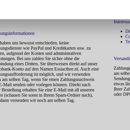
Interessa
Di
ungsinformationen
Co
Te
haben uns bewusst entschieden, keine
ungsdienste wie PayPal und Kreditkarten usw. zu
en, aufgrund der Kosten und administrativen
stungen. Bei uns zahlen Sie sicher ohne die
Versandi
indung eines Dritten. Sie überweisen direkt auf unser
Zahlunge
bank-Konto auf den Namen Essiacthee.nl. Auch eine
am selben
ungsaufforderung ist möglich, und wir versenden
Sendungs
 am selben Tag, wenn Sie einen Zahlungsnachweis
etwas lä
E-Mail senden oder vorlegen können. Direkt nach
Ihrer Za
r Bestellung erhalten Sie eine E-Mail mit all unseren
oder DPD
n (schauen Sie sonst in Ihrem Spam-Ordner nach),
dann versenden wir noch am selben Tag.