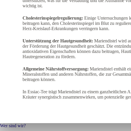
unterstützen, was für die Verdauung und die Aufnahme vo
wichtig ist.
Cholesterinspiegelregulierung:
Einige Untersuchungen le
beitragen kann, den Cholesterinspiegel im Blut zu reguli
Herz-Kreislauf-Erkrankungen verringern kann.
Unterstützung der Hautgesundheit:
Mariendistel wird au
der Förderung der Hautgesundheit geschätzt. Die entzü
antioxidativen Eigenschaften können dazu beitragen, Hautir
Hautregeneration zu fördern.
Allgemeine Nährstoffversorgung:
Mariendistel enthält e
Mineralstoffen und anderen Nährstoffen, die zur Gesamtn
beitragen können.
In Essiac-Tee trägt Mariendistel zu einem ganzheitlichen 
Kräuter synergistisch zusammenwirken, um potenzielle gesu
Wer sind wir?