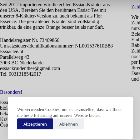
Seit 2012 importieren wir die echten Essiac-Kräuter aus
Zahl
den USA. Bereiten Sie den berühmten Essiac-Tee mit
unserer 8-Kräuter-Version zu, auch bekannt als Flor
Wir 
Essence. Die gemahlenen Kräuter sind vollständig
Zahl
trinkbar, da eine ganze Orange besser ist als nur Saft.
nutz
Bela
Einb
Handelsregister Nr. 73469866
Rabo
Umsatzsteuer-Identifikationsnummer: NL001537610B88
Zahl
Essiactee.nl
noch
Parallelweg 43
per 
3903 BC Niederlande
Ihre
essiackruidenthee@gmail.com
Date
Tel. 0031318542017
und 
Besonders!
Essiac bietet vielen Menschen Vorteile. Es handelt sich um
biologische, natürliche Kräuter, die seit Jahrhunderten
Wir verwenden Cookies, um sicherzustellen, dass wir Ihnen
bekannt sind. Fast alle alternativen Heiler kennen diese
die beste Erfahrung auf unserer Website bieten.
Kräuter, die auch wild in Europa, einschließlich
Akzeptieren
Ablehnen
Österreich, wachsen.